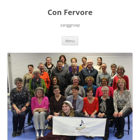
Ga
naar
Con Fervore
de
inhoud
zanggroep
Menu