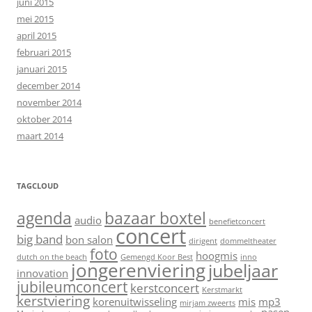
juni 2015
mei 2015
april 2015
februari 2015
januari 2015
december 2014
november 2014
oktober 2014
maart 2014
TAGCLOUD
agenda
bazaar boxtel
audio
benefietconcert
concert
big band
bon salon
dirigent
dommeltheater
foto
hoogmis
dutch on the beach
Gemengd Koor Best
inno
jongerenviering
jubeljaar
innovation
jubileumconcert
kerstconcert
Kerstmarkt
kerstviering
korenuitwisseling
mis
mp3
mirjam zweerts