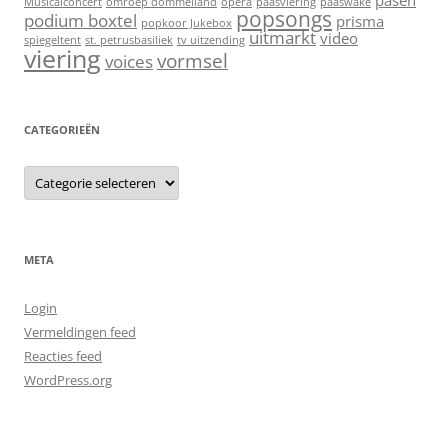
pasen
Musicalconcert
omroep dommelland
opera
paasviering
paaswake
popsongs
podium boxtel
prisma
popkoor Jukebox
uitmarkt
video
spiegeltent
st. petrusbasiliek
tv uitzending
viering
vormsel
voices
CATEGORIEËN
C
a
t
e
g
o
r
META
i
e
ë
Login
n
Vermeldingen feed
Reacties feed
WordPress.org