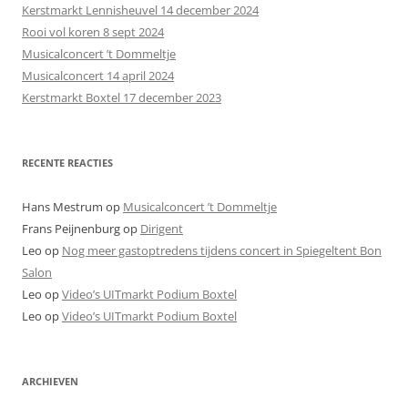
n
Kerstmarkt Lennisheuvel 14 december 2024
n
Rooi vol koren 8 sept 2024
a
Musicalconcert ’t Dommeltje
a
Musicalconcert 14 april 2024
r
Kerstmarkt Boxtel 17 december 2023
:
RECENTE REACTIES
Hans Mestrum
op
Musicalconcert ’t Dommeltje
Frans Peijnenburg
op
Dirigent
Leo
op
Nog meer gastoptredens tijdens concert in Spiegeltent Bon
Salon
Leo
op
Video’s UITmarkt Podium Boxtel
Leo
op
Video’s UITmarkt Podium Boxtel
ARCHIEVEN