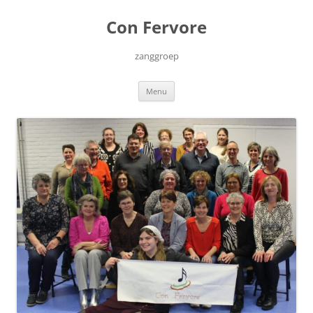
Ga
naar
Con Fervore
de
inhoud
zanggroep
Menu