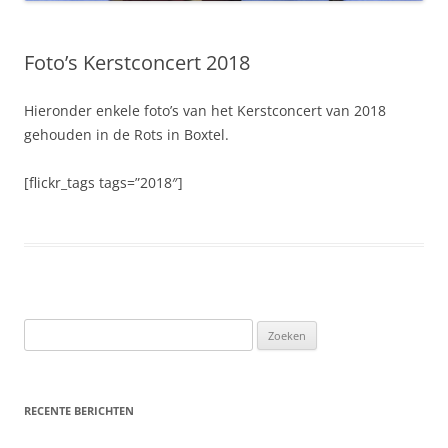
Foto’s Kerstconcert 2018
Hieronder enkele foto’s van het Kerstconcert van 2018
gehouden in de Rots in Boxtel.
[flickr_tags tags=”2018″]
Z
o
e
k
RECENTE BERICHTEN
e