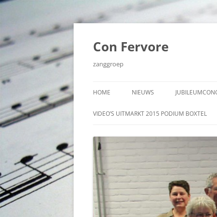
Ga
naar
de
Con Fervore
inhoud
zanggroep
HOME
NIEUWS
JUBILEUMCONC
VIDEO’S JUBI
VIDEO’S UITMARKT 2015 PODIUM BOXTEL
NOVEMBER 20
AUDIO JUBIL
NOVEMBER 20