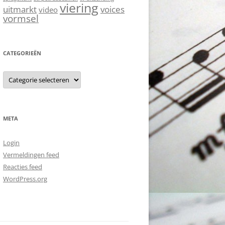
viering
uitmarkt
voices
video
vormsel
CATEGORIEËN
C
a
t
e
g
o
r
META
i
e
ë
Login
n
Vermeldingen feed
Reacties feed
WordPress.org