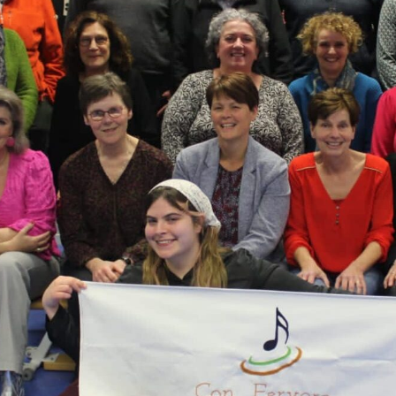
FOTO’S KERSTCONCERT 2014
FOTO’S OPTREDEN BAZAAR
BOXTEL 2015
FOTO’S BENEFIETCONCERT MET
POPKOOR JUKEBOX
FOTO’S JUBILEUMCONCERT
GEMENGD KOOR BEST
FOTO’S REPETITIE VOOR
OPTREDEN MET BIG BAND
FOTO’S KERSTCONCERT 2018