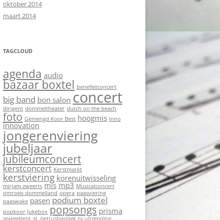
oktober 2014
maart 2014
TAGCLOUD
agenda
audio
bazaar boxtel
benefietconcert
concert
big band
bon salon
dirigent
dommeltheater
dutch on the beach
foto
hoogmis
Gemengd Koor Best
inno
innovation
jongerenviering
jubeljaar
jubileumconcert
kerstconcert
Kerstmarkt
kerstviering
korenuitwisseling
mis
mp3
mirjam zweerts
Musicalconcert
omroep dommelland
opera
paasviering
podium boxtel
pasen
paaswake
popsongs
prisma
popkoor Jukebox
spiegeltent
st. petrusbasiliek
tv uitzending