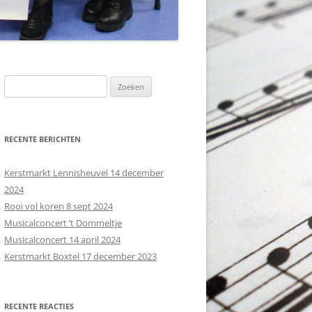
Z
o
e
k
RECENTE BERICHTEN
e
n
Kerstmarkt Lennisheuvel 14 december
n
2024
a
Rooi vol koren 8 sept 2024
a
Musicalconcert ’t Dommeltje
r
Musicalconcert 14 april 2024
:
Kerstmarkt Boxtel 17 december 2023
RECENTE REACTIES