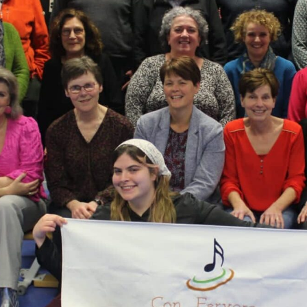
FOTO’S KERSTCONCERT 2014
FOTO’S OPTREDEN BAZAAR
BOXTEL 2015
FOTO’S BENEFIETCONCERT MET
POPKOOR JUKEBOX
FOTO’S JUBILEUMCONCERT
GEMENGD KOOR BEST
FOTO’S REPETITIE VOOR
OPTREDEN MET BIG BAND
FOTO’S KERSTCONCERT 2018