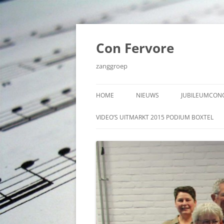
Ga
naar
de
Con Fervore
inhoud
zanggroep
HOME
NIEUWS
JUBILEUMCONC
VIDEO’S JUBI
VIDEO’S UITMARKT 2015 PODIUM BOXTEL
NOVEMBER 20
AUDIO JUBIL
NOVEMBER 20