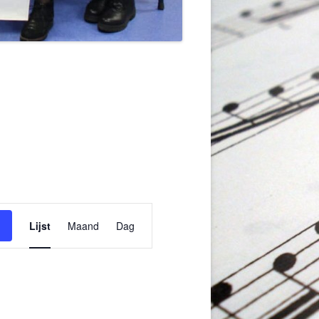
Evenement
weergaven
Lijst
Maand
Dag
navigatie