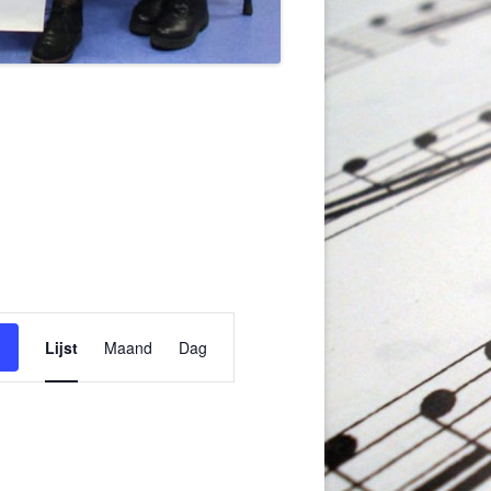
Evenement
weergaven
Lijst
Maand
Dag
navigatie