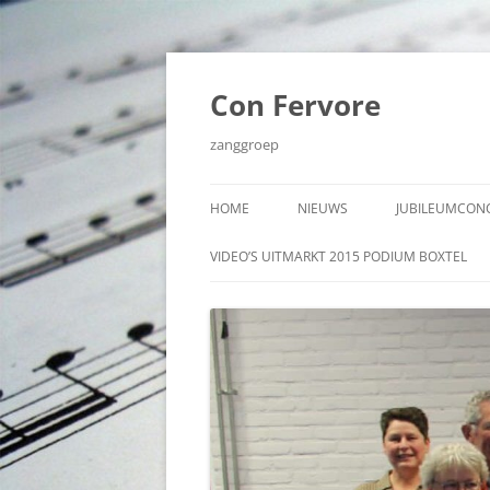
Ga
naar
de
Con Fervore
inhoud
zanggroep
HOME
NIEUWS
JUBILEUMCONC
VIDEO’S JUBI
VIDEO’S UITMARKT 2015 PODIUM BOXTEL
NOVEMBER 20
AUDIO JUBIL
NOVEMBER 20