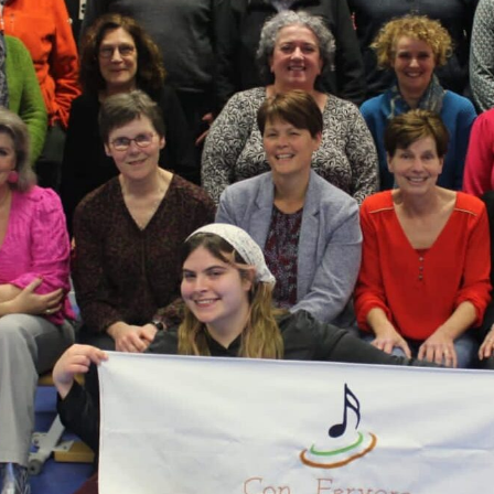
FOTO’S KERSTCONCERT 2014
FOTO’S OPTREDEN BAZAAR
BOXTEL 2015
FOTO’S BENEFIETCONCERT MET
POPKOOR JUKEBOX
FOTO’S JUBILEUMCONCERT
GEMENGD KOOR BEST
FOTO’S REPETITIE VOOR
OPTREDEN MET BIG BAND
FOTO’S KERSTCONCERT 2018