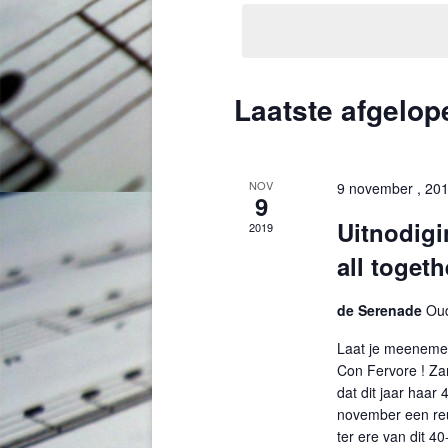
datum
Laatste afgelo
NOV
9 november , 20
9
Uitnodigi
2019
all togeth
de Serenade
Oud
Laat je meenemen
Con Fervore ! Za
dat dit jaar haar
november een reü
ter ere van dit 40