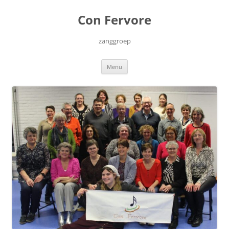
Ga
naar
Con Fervore
de
inhoud
zanggroep
Menu