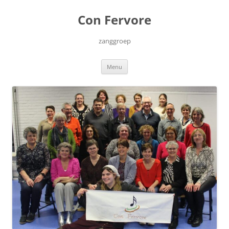
Ga
naar
Con Fervore
de
inhoud
zanggroep
Menu