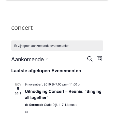
concert
Er zijn geen aankomende evenementen.
Evenementen
Eveneme
Aankomende
Zoeken
Zoeken
weergav
Lijst
en
navigati
Selecteer
weergeven
een
Laatste afgelopen Evenementen
navigatie
datum.
9 november , 2019 @ 7:00 pm
-
11:00 pm
NOV
9
Uitnodiging Concert – Reünie: “Singing
2019
all together”
de Serenade
Oude Dijk 117, Liempde
€5