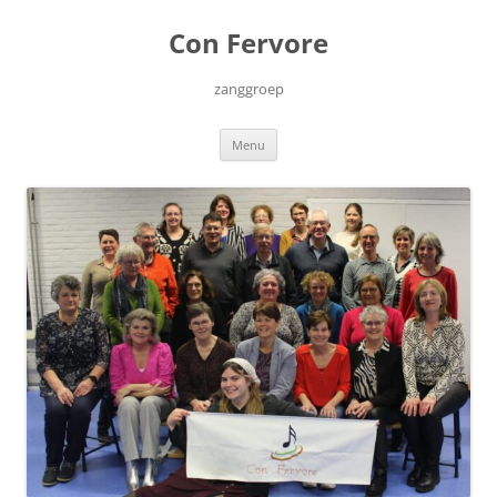
Ga
naar
Con Fervore
de
inhoud
zanggroep
Menu