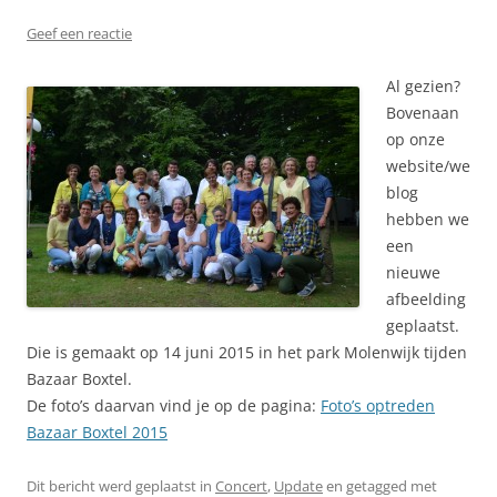
Geef een reactie
Al gezien?
Bovenaan
op onze
website/we
blog
hebben we
een
nieuwe
afbeelding
geplaatst.
Die is gemaakt op 14 juni 2015 in het park Molenwijk tijden
Bazaar Boxtel.
De foto’s daarvan vind je op de pagina:
Foto’s optreden
Bazaar Boxtel 2015
Dit bericht werd geplaatst in
Concert
,
Update
en getagged met