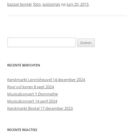
bazaar boxtel
,
foto
,
popsongs
op
juni 20, 2015
.
Z
o
e
k
RECENTE BERICHTEN
e
n
Kerstmarkt Lennisheuvel 14 december 2024
n
Rooi vol koren 8 sept 2024
a
Musicalconcert ’t Dommeltje
a
Musicalconcert 14 april 2024
r
Kerstmarkt Boxtel 17 december 2023
:
RECENTE REACTIES