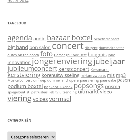
maart 2014
TAGCLOUD
agenda
bazaar boxtel
audio
benefietconcert
concert
big band
bon salon
dirigent
dommeltheater
foto
hoogmis
dutch on the beach
Gemengd Koor Best
inno
jongerenviering
jubeljaar
innovation
jubileumconcert
kerstconcert
Kerstmarkt
kerstviering
korenuitwisseling
mis
mp3
mirjam zweerts
pasen
Musicalconcert
omroep dommelland
opera
paasviering
paaswake
popsongs
podium boxtel
prisma
popkoor Jukebox
uitmarkt
video
spiegeltent
st. petrusbasiliek
tv uitzending
viering
vormsel
voices
CATEGORIEËN
C
a