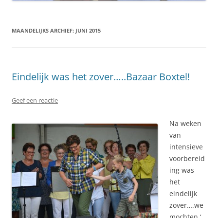
MAANDELIJKS ARCHIEF:
JUNI 2015
Eindelijk was het zover…..Bazaar Boxtel!
Geef een reactie
Na weken
van
intensieve
voorbereid
ing was
het
eindelijk
zover….we
mochten ‘