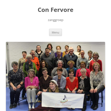
Ga
naar
Con Fervore
de
inhoud
zanggroep
Menu