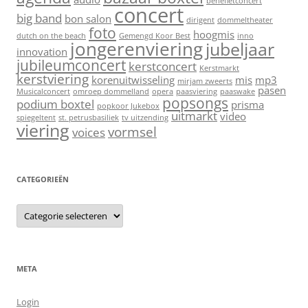
benefietconcert
concert
big band
bon salon
dirigent
dommeltheater
foto
hoogmis
dutch on the beach
Gemengd Koor Best
inno
jongerenviering
jubeljaar
innovation
jubileumconcert
kerstconcert
Kerstmarkt
kerstviering
korenuitwisseling
mis
mp3
mirjam zweerts
pasen
Musicalconcert
omroep dommelland
opera
paasviering
paaswake
popsongs
podium boxtel
prisma
popkoor Jukebox
uitmarkt
video
spiegeltent
st. petrusbasiliek
tv uitzending
viering
vormsel
voices
CATEGORIEËN
C
a
t
e
g
o
r
META
i
e
ë
Login
n