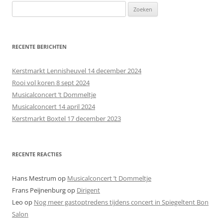
Z
o
e
k
RECENTE BERICHTEN
e
n
Kerstmarkt Lennisheuvel 14 december 2024
n
Rooi vol koren 8 sept 2024
a
Musicalconcert ’t Dommeltje
a
Musicalconcert 14 april 2024
r
Kerstmarkt Boxtel 17 december 2023
:
RECENTE REACTIES
Hans Mestrum
op
Musicalconcert ’t Dommeltje
Frans Peijnenburg
op
Dirigent
Leo
op
Nog meer gastoptredens tijdens concert in Spiegeltent Bon
Salon