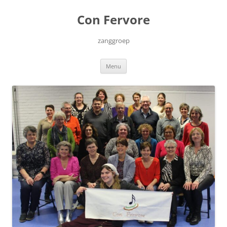
Ga
naar
Con Fervore
de
inhoud
zanggroep
Menu