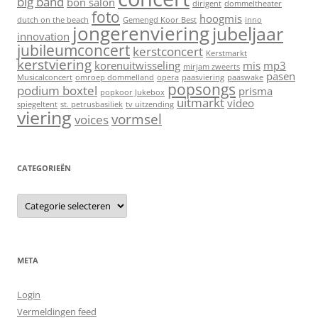
big band
bon salon
dirigent
dommeltheater
foto
hoogmis
dutch on the beach
Gemengd Koor Best
inno
jongerenviering
jubeljaar
innovation
jubileumconcert
kerstconcert
Kerstmarkt
kerstviering
korenuitwisseling
mis
mp3
mirjam zweerts
pasen
Musicalconcert
omroep dommelland
opera
paasviering
paaswake
popsongs
podium boxtel
prisma
popkoor Jukebox
uitmarkt
video
spiegeltent
st. petrusbasiliek
tv uitzending
viering
vormsel
voices
CATEGORIEËN
C
a
t
e
g
o
r
META
i
e
ë
Login
n
Vermeldingen feed