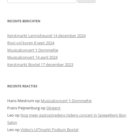
o
e
k
RECENTE BERICHTEN
e
n
Kerstmarkt Lennisheuvel 14 december 2024
n
Rooi vol koren 8 sept 2024
a
Musicalconcert ’t Dommeltje
a
Musicalconcert 14 april 2024
r
Kerstmarkt Boxtel 17 december 2023
:
RECENTE REACTIES
Hans Mestrum
op
Musicalconcert ’t Dommeltje
Frans Peijnenburg
op
Dirigent
Leo
op
Nog meer gastoptredens tijdens concert in Spiegeltent Bon
Salon
Leo
op
Video’s UITmarkt Podium Boxtel