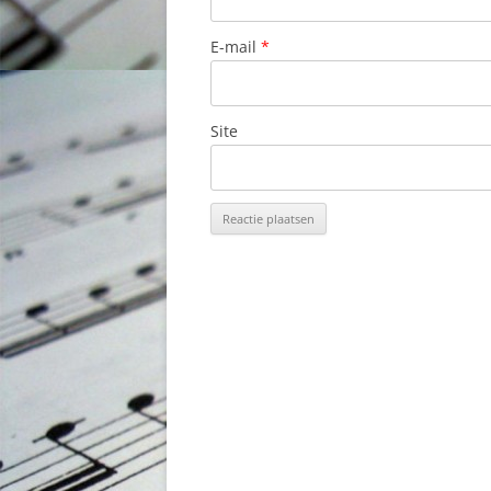
E-mail
*
Site