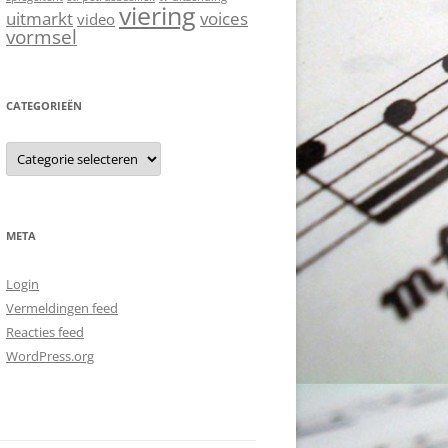
viering
uitmarkt
voices
video
vormsel
CATEGORIEËN
C
a
t
e
g
o
r
META
i
e
ë
Login
n
Vermeldingen feed
Reacties feed
WordPress.org