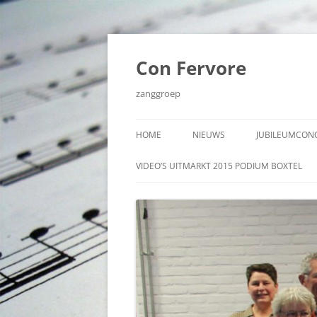
Ga
naar
de
Con Fervore
inhoud
zanggroep
HOME
NIEUWS
JUBILEUMCONC
VIDEO’S JUBI
VIDEO’S UITMARKT 2015 PODIUM BOXTEL
NOVEMBER 20
AUDIO JUBIL
NOVEMBER 20