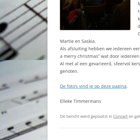
M
H
k
d
Martie en Saskia.
Als afsluiting hebben we iedereen een
a merry christmas” wat door iederee
Al met al een gevarieerd, sfeervol ker
genoten.
De foto’s vind je op deze pagina
.
Elleke Timmermans
Dit bericht werd geplaatst in
Concert
en ge