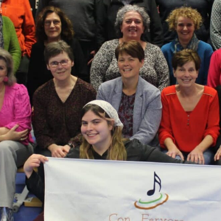
FOTO’S KERSTCONCERT 2014
FOTO’S OPTREDEN BAZAAR
BOXTEL 2015
FOTO’S BENEFIETCONCERT MET
POPKOOR JUKEBOX
FOTO’S JUBILEUMCONCERT
GEMENGD KOOR BEST
FOTO’S REPETITIE VOOR
OPTREDEN MET BIG BAND
FOTO’S KERSTCONCERT 2018