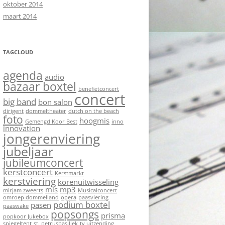
oktober 2014
maart 2014
TAGCLOUD
agenda
audio
bazaar boxtel
benefietconcert
concert
big band
bon salon
dirigent
dommeltheater
dutch on the beach
foto
hoogmis
Gemengd Koor Best
inno
innovation
jongerenviering
jubeljaar
jubileumconcert
kerstconcert
Kerstmarkt
kerstviering
korenuitwisseling
mis
mp3
mirjam zweerts
Musicalconcert
omroep dommelland
opera
paasviering
podium boxtel
pasen
paaswake
popsongs
prisma
popkoor Jukebox
spiegeltent
st. petrusbasiliek
tv uitzending