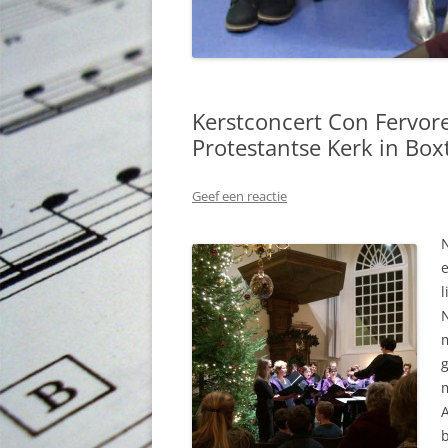
Kerstconcert Con Fervor
Protestantse Kerk in Box
Geef een reactie
e
l
N
m
g
m
A
b