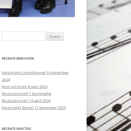
Z
o
e
k
RECENTE BERICHTEN
e
n
Kerstmarkt Lennisheuvel 14 december
n
2024
a
Rooi vol koren 8 sept 2024
a
Musicalconcert ’t Dommeltje
r
Musicalconcert 14 april 2024
:
Kerstmarkt Boxtel 17 december 2023
RECENTE REACTIES