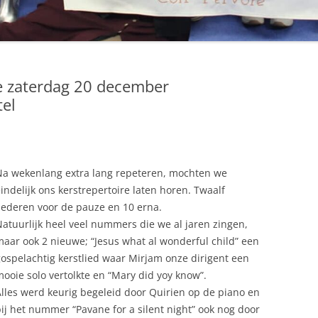
e zaterdag 20 december
tel
Na wekenlang extra lang repeteren, mochten we
indelijk ons kerstrepertoire laten horen. Twaalf
iederen voor de pauze en 10 erna.
atuurlijk heel veel nummers die we al jaren zingen,
aar ook 2 nieuwe; “Jesus what al wonderful child” een
ospelachtig kerstlied waar Mirjam onze dirigent een
ooie solo vertolkte en “Mary did yoy know”.
lles werd keurig begeleid door Quirien op de piano en
ij het nummer “Pavane for a silent night” ook nog door