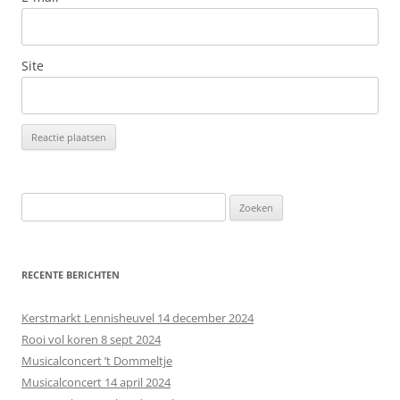
Site
Z
o
e
k
RECENTE BERICHTEN
e
n
Kerstmarkt Lennisheuvel 14 december 2024
n
Rooi vol koren 8 sept 2024
a
Musicalconcert ’t Dommeltje
a
Musicalconcert 14 april 2024
r