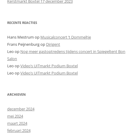
Kerstmarkt Boxtel 17 december 2023
:
RECENTE REACTIES
Hans Mestrum
op
Musicalconcert ’t Dommeltje
Frans Peijnenburg
op
Dirigent
Leo
op
Nog meer gastoptredens tijdens concert in Spiegeltent Bon
Salon
Leo
op
Video’s UITmarkt Podium Boxtel
Leo
op
Video’s UITmarkt Podium Boxtel
ARCHIEVEN
december 2024
mei 2024
maart 2024
februari 2024