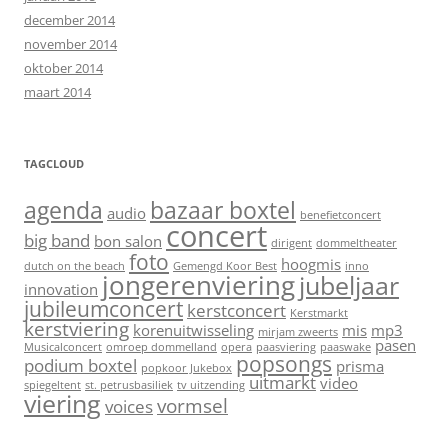
december 2014
november 2014
oktober 2014
maart 2014
TAGCLOUD
agenda
bazaar boxtel
audio
benefietconcert
concert
big band
bon salon
dirigent
dommeltheater
foto
hoogmis
dutch on the beach
Gemengd Koor Best
inno
jongerenviering
jubeljaar
innovation
jubileumconcert
kerstconcert
Kerstmarkt
kerstviering
korenuitwisseling
mis
mp3
mirjam zweerts
pasen
Musicalconcert
omroep dommelland
opera
paasviering
paaswake
popsongs
podium boxtel
prisma
popkoor Jukebox
uitmarkt
video
spiegeltent
st. petrusbasiliek
tv uitzending
viering
vormsel
voices