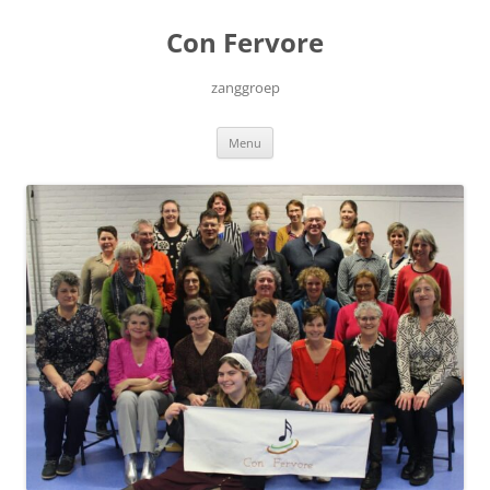
Ga
naar
Con Fervore
de
inhoud
zanggroep
Menu