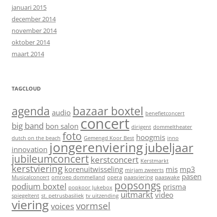
januari 2015
december 2014
november 2014
oktober 2014
maart 2014
TAGCLOUD
agenda
bazaar boxtel
audio
benefietconcert
concert
big band
bon salon
dirigent
dommeltheater
foto
hoogmis
dutch on the beach
Gemengd Koor Best
inno
jongerenviering
jubeljaar
innovation
jubileumconcert
kerstconcert
Kerstmarkt
kerstviering
korenuitwisseling
mis
mp3
mirjam zweerts
pasen
Musicalconcert
omroep dommelland
opera
paasviering
paaswake
popsongs
podium boxtel
prisma
popkoor Jukebox
uitmarkt
video
spiegeltent
st. petrusbasiliek
tv uitzending
viering
vormsel
voices