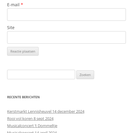
E-mail
*
Site
Z
o
e
k
RECENTE BERICHTEN
e
n
Kerstmarkt Lennisheuvel 14 december 2024
n
Rooi vol koren 8 sept 2024
a
Musicalconcert ’t Dommeltje
a
Musicalconcert 14 april 2024