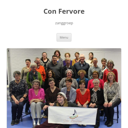
Ga
naar
Con Fervore
de
inhoud
zanggroep
Menu