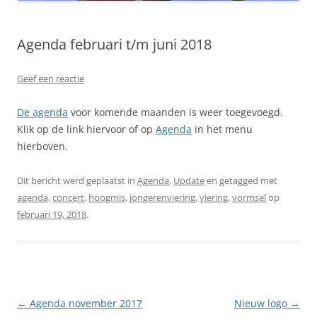
Agenda februari t/m juni 2018
Geef een reactie
De agenda
voor komende maanden is weer toegevoegd.
Klik op de link hiervoor of op
Agenda
in het menu
hierboven.
Dit bericht werd geplaatst in
Agenda
,
Update
en getagged met
agenda
,
concert
,
hoogmis
,
jongerenviering
,
viering
,
vormsel
op
februari 19, 2018
.
Berichtnavigatie
←
Agenda november 2017
Nieuw logo
→