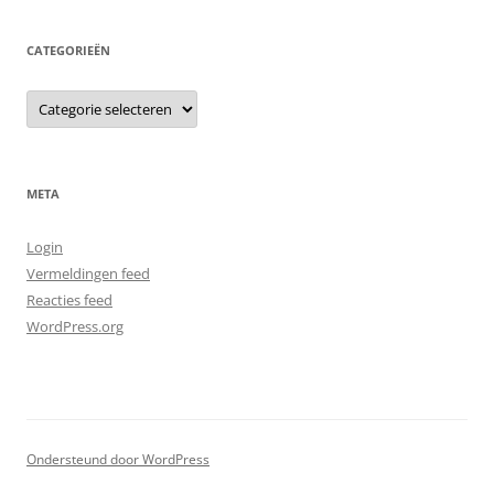
CATEGORIEËN
C
a
t
e
g
o
r
META
i
e
ë
Login
n
Vermeldingen feed
Reacties feed
WordPress.org
Ondersteund door WordPress